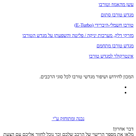
עשן מהאגזוז וטורבו
מגדש טורבו סתום
טורבו חשמלי-היברידי (E-Turbo)
מזרקי דלק, מערכות יניקה / פליטה והשפעתן על מגדש הטורבו
מגדש טורבו מתחמם
אינטרקולר למגדש טורבו
המכון לחידוש ושיפור מגדשי טורבו לכל סוגי הרכבים.
נבנה ומתוחזק ע”י
דבר אחרון!
מלאו את מספר הרישוי של הרכב שלכם וכך נוכל לחזור אליכם עם הצעת