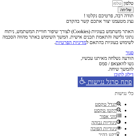
טלפון
שליחה
תודה רבה, פרטיכם נקלטו !
נציג מטעמנו יצור אתכם קשר בהקדם
האתר משתמש בעוגיות (Cookies) לצורך שיפור חוויית המשתמש, ניתוח
נתוני גלישה והתאמת תכנים אישית. המשך השימוש באתר מהווה הסכמה
לשימוש בעוגיות בהתאם ל
מדיניות הפרטיות
.
סגור
הודעה נשלחה מאיתנו עכשיו,
גשו לוואצאפ / סמס
להמשך שיחה.
דילוג לתוכן
פתח סרגל נגישות
כלי נגישות
הגדל טקסט
הקטן טקסט
גווני אפור
ניגודיות גבוהה
ניגודיות הפוכה
רקע בהיר