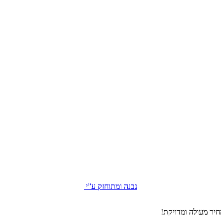
נבנה ומתוחזק ע”י
יר מעולה ומדויקת!