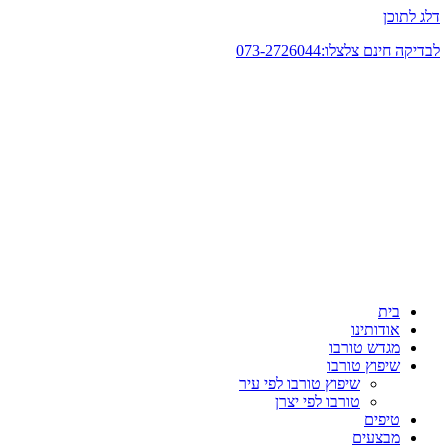
דלג לתוכן
לבדיקה חינם צלצלו:073-2726044
בית
אודותינו
מגדש טורבו
שיפוץ טורבו
שיפוץ טורבו לפי עיר
טורבו לפי יצרן
טיפים
מבצעים